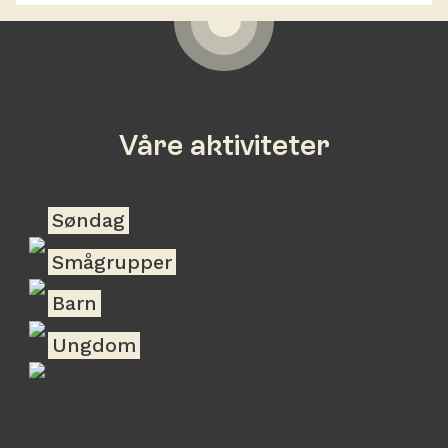
Våre aktiviteter
Søndag
Smågrupper
Barn
Ungdom